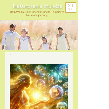
Naturpraxis InLiebe
ME
NU
Dein Weg aus der inneren Unruhe – fundierte
TraumaBegleitung.