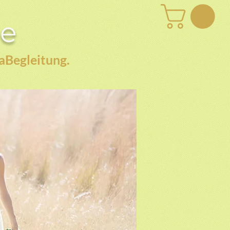
be
aBegleitung.