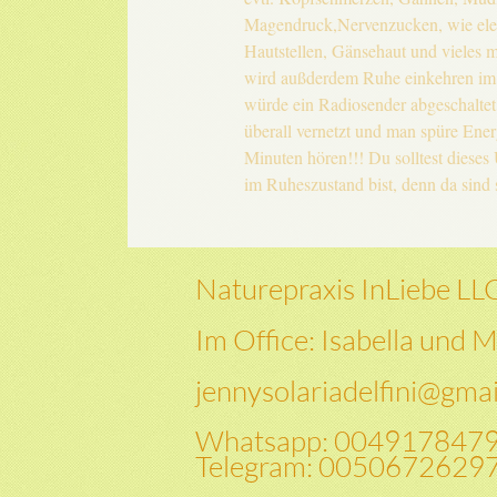
Magendruck,Nervenzucken, wie elek
Hautstellen, Gänsehaut und vieles 
wird außderdem Ruhe einkehren im G
würde ein Radiosender abgeschaltet
überall vernetzt und man spüre En
Minuten hören!!! Du solltest diese
im Ruheszustand bist, denn da sind s
Naturepraxis InLiebe LL
Im Office: Isabella und M
jennysolariadelfini@gma
Whatsapp
: 004917847
Telegram: 0050672629