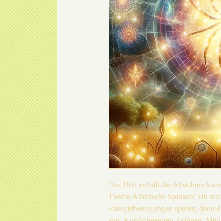
Das Ubli enthält die Absichten kart
Thema Ätherische Spinnen! Du wirs
Energiebewegungen spüren, denn d
evtl. Kopfschmerzen, Gähnen, Müd