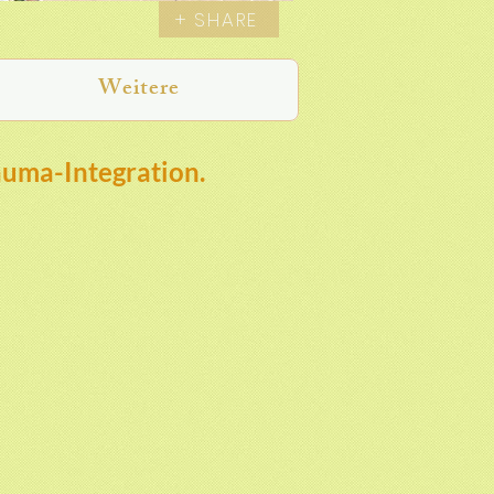
+ SHARE
Weitere
auma-Integration.