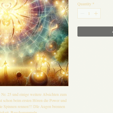
Quantity
*
e Nr. 25 und einige weitere Absichten zum
t schon beim ersten Hören die Power und
ie Spinnen rennen!!! DIe Augen brennen
igkeit, Bauchgrummeln,