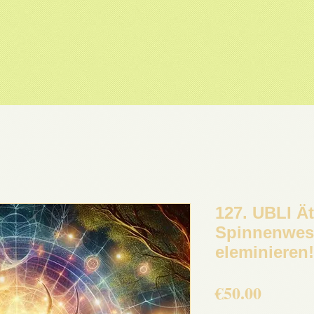
127. UBLI Ä
Spinnenwes
eleminieren!
Price
€50.00