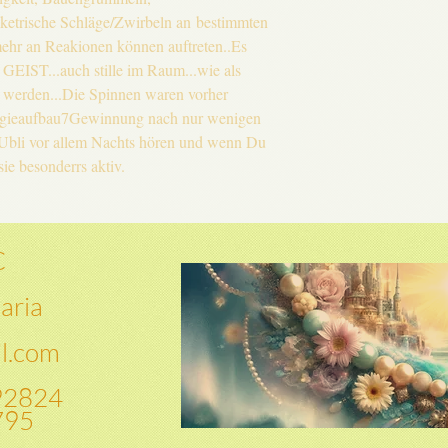
etrische Schläge/Zwirbeln an bestimmten
mehr an Reakionen können auftreten..Es
EIST...auch stille im Raum...wie als
 werden...Die Spinnen waren vorher
ergieaufbau7Gewinnung nach nur wenigen
s Ubli vor allem Nachts hören und wenn Du
ie besonderrs aktiv.
C
aria
il.com
92824
795