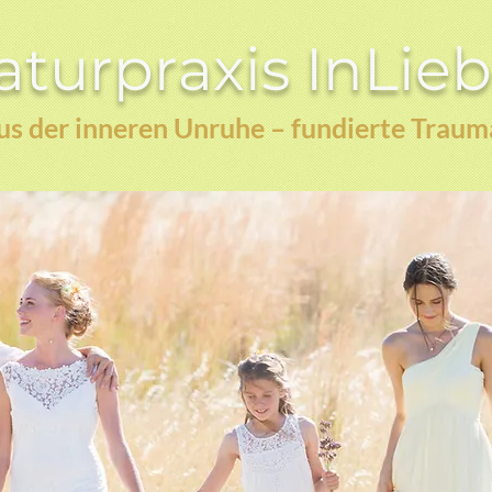
turpraxis InLie
s der inneren Unruhe – fundierte Traum