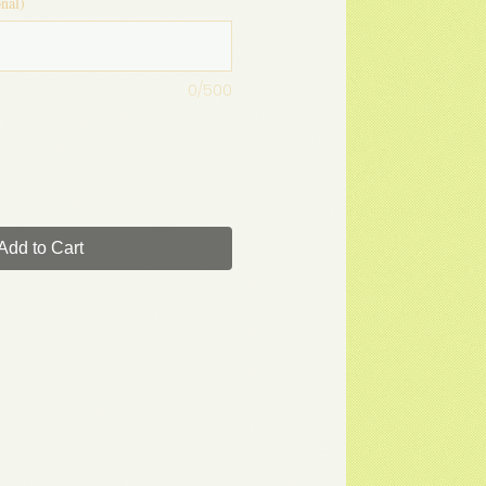
onal)
0/500
Add to Cart