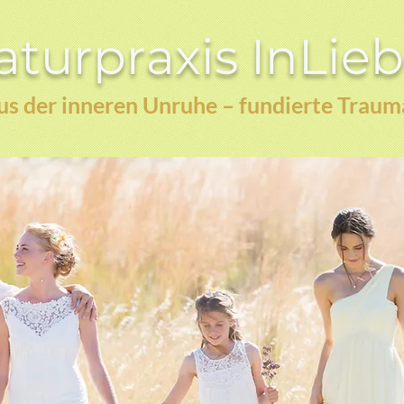
turpraxis InLie
s der inneren Unruhe – fundierte Traum