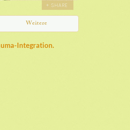
+ SHARE
Weitere
auma-Integration.