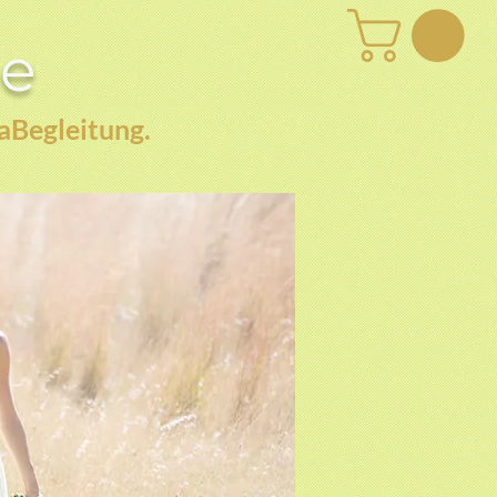
be
aBegleitung.