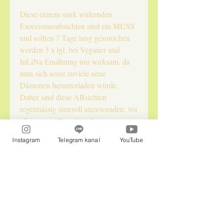
Diese extrem stark wirkenden 
Exorzismusabsichten sind ein MUSS 
und sollten 7 Tage lang gesorochen 
werden 3 x tgl. bei Veganer und 
InLiNa Ernährung nur wirksam, da 
man sich sonst zuviele neue 
Dämonen herunterladen würde. 
Daher sind diese ABsichten 
regelmässig sinnvoll anzuwenden, vor 
allem wenn Du wütend wirst.
Instagram
Telegram kanal
YouTube
Naturepraxis InLiebe LLC
Im Office: Isabella und Flora
jennysolariadelfini@gmail.com