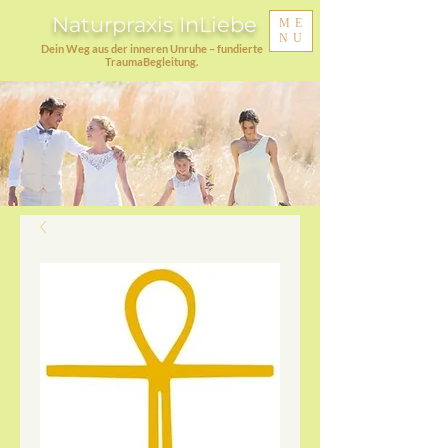
Naturpraxis InLiebe
ME
NU
Dein Weg aus der inneren Unruhe – fundierte
TraumaBegleitung.