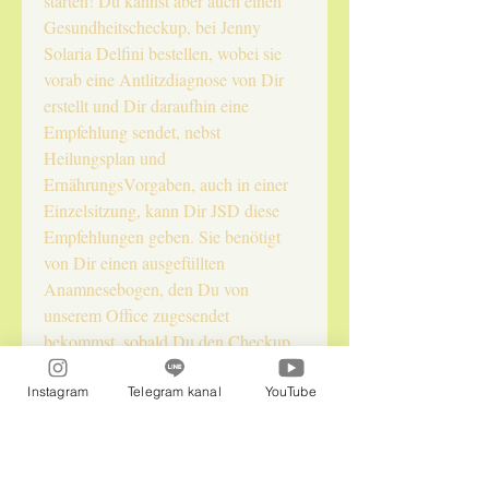
starten! Du kannst aber auch einen
Gesundheitscheckup, bei Jenny
Solaria Delfini bestellen, wobei sie
vorab eine Antlitzdiagnose von Dir
erstellt und Dir daraufhin eine
Empfehlung sendet, nebst
Heilungsplan und
ErnährungsVorgaben, auch in einer
Einzelsitzung, kann Dir JSD diese
Empfehlungen geben. Sie benötigt
von Dir einen ausgefüllten
Anamnesebogen, den Du von
unserem Office zugesendet
bekommst, sobald Du den Checkup
online hier im Shop gebucht hast!
Danach erhältst Du unsere
Instagram
Telegram kanal
YouTube
Ubliempfehlung und evtl,. auch
astrale HIntergründe,
Anwendungsvorschläge zu den Ublis