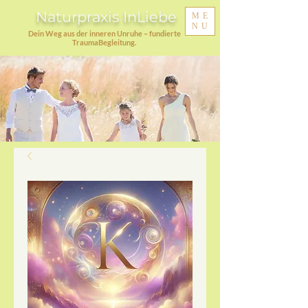
Naturpraxis InLiebe
ME
NU
Dein Weg aus der inneren Unruhe – fundierte
TraumaBegleitung.