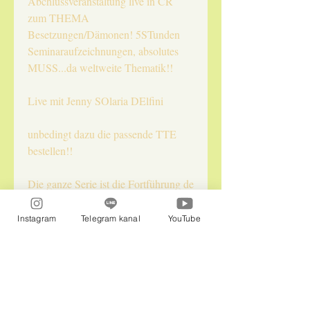
Abchlussveranstaltung live in CR
zum THEMA
Besetzungen/Dämonen! 5STunden
Seminaraufzeichnungen, absolutes
MUSS...da weltweite Thematik!!
Live mit Jenny SOlaria DElfini
unbedingt dazu die passende TTE
bestellen!!
Die ganze Serie ist die Fortführung de
Energetikerworkshops gedacht!
Instagram
Telegram kanal
YouTube
Naturepraxis InLiebe LLC
Im Office: Isabella und Flora