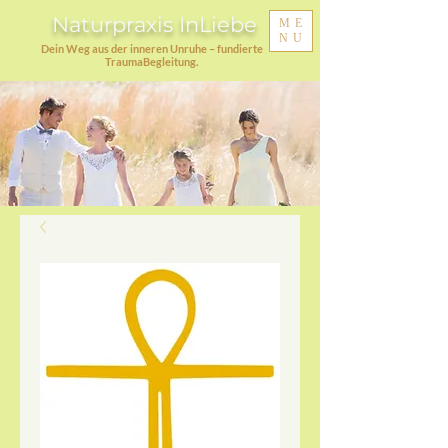
Naturpraxis InLiebe
ME
NU
Dein Weg aus der inneren Unruhe – fundierte
TraumaBegleitung.