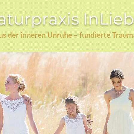
turpraxis InLie
s der inneren Unruhe – fundierte Traum