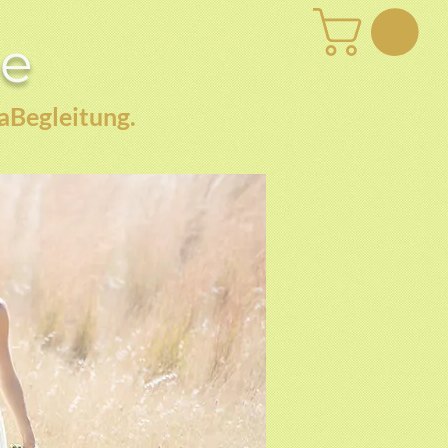
be
aBegleitung.