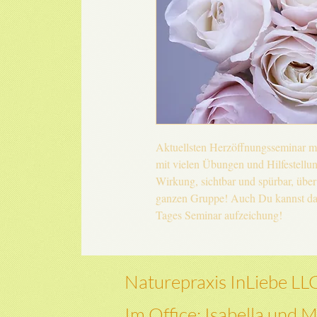
Aktuellsten Herzöffnungsseminar m
mit vielen Übungen und Hilfestellun
Wirkung, sichtbar und spürbar, übe
ganzen Gruppe! Auch Du kannst das 
Tages Seminar aufzeichung!
Naturepraxis InLiebe LL
Im Office: Isabella und M