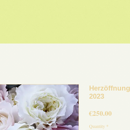
Herzöffnung
2023
Price
€250.00
Quantity
*