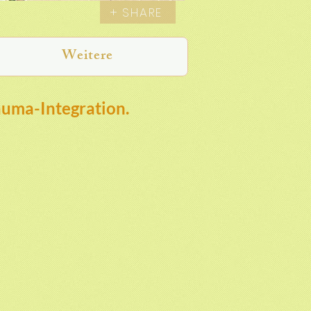
+ SHARE
Weitere
auma-Integration.