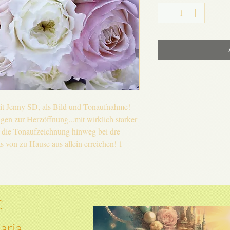
it Jenny SD, als Bild und Tonaufnahme!
gen zur Herzöffnung...mit wirklich starker
r die Tonaufzeichnung hinweg bei dre
von zu Hause aus allein erreichen! 1
C
aria