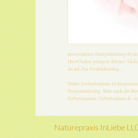
persoenliches EnergetisierungsSys
HerzChakra getragen (kleines Säckch
im InLiNa Produktkatalog...
Deine Seelenfrequenz ist programmi
Programmierung. Bitte nach der Bes
Geburtsnamen, Geburtsdatum & -or
Naturepraxis InLiebe LL