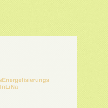
sEnergetisierungs
InLiNa
e