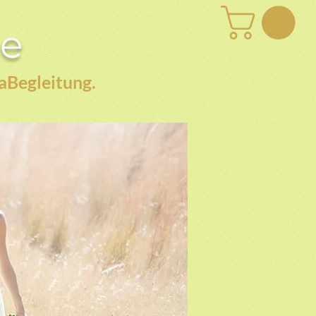
be
aBegleitung.