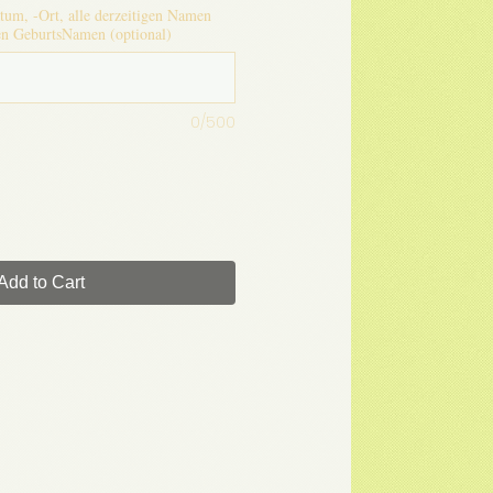
tum, -Ort, alle derzeitigen Namen
n GeburtsNamen (optional)
0/500
Add to Cart