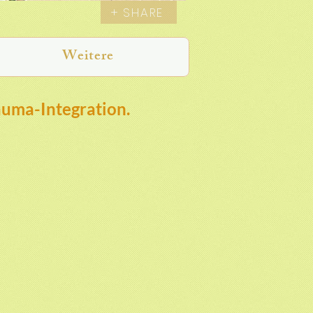
+ SHARE
Weitere
auma-Integration.