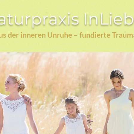
turpraxis InLie
s der inneren Unruhe – fundierte Traum