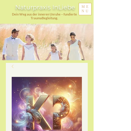
Naturpraxis InLiebe
ME
NU
Dein Weg aus der inneren Unruhe – fundierte
TraumaBegleitung.