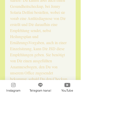
starten! Du kannst aber auch einen
Gesundheitscheckup, bei Jenny
Solaria Delfini bestellen, wobei sie
vorab eine Antlitzdiagnose von Dir
erstellt und Dir daraufhin eine
Empfehlung sendet, nebst
Heilungsplan und
ErnährungsVorgaben, auch in einer
Einzelsitzung, kann Dir JSD diese
Empfehlungen geben. Sie benötigt
von Dir einen ausgefüllten
Anamnesebogen, den Du von
unserem Office zugesendet
bekommst, sobald Du den Checkup
online hier im Shop gebucht hast!
Danach erhältst Du unsere
Instagram
Telegram kanal
YouTube
Ubliempfehlung und evtl,. auch
astrale HIntergründe,
Anwendungsvorschläge zu den Ublis