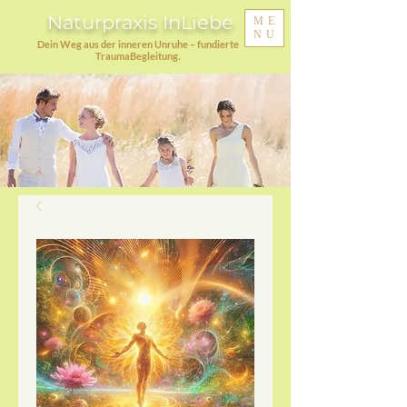
Naturpraxis InLiebe
ME
NU
Dein Weg aus der inneren Unruhe – fundierte
TraumaBegleitung.