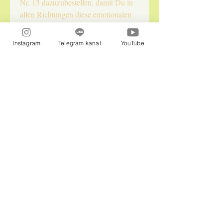
Nr. 13 dazuzubestellen, damit Du in
allen Richtungen diese emotionalen
seelischen Belastungen auflösen
kannst! Diese Ubli kannst Du
Instagram
Telegram kanal
YouTube
besonders gut nachts hören und auf
minimale Lautstärke, damit Du
beruhigt schlafen kannst.
Naturepraxis InLiebe LLC
Im Office: Isabella und Flora
jennysolariadelfini@gmail.com
Whatsapp
:
00491784792824
Telegram:
0050672629795