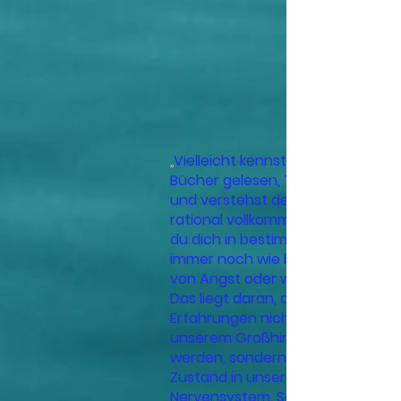
„
Vielleicht kennst du das: Du hast
Bücher gelesen, Therapien gema
und verstehst deine Geschichte
rational vollkommen. Und doch... f
du dich in bestimmten Situatione
immer noch wie blockiert, überm
von Angst oder wie betäubt.
Das liegt daran, dass traumatisc
Erfahrungen nicht als ‚Erinnerung‘
unserem Großhirn gespeichert
werden, sondern als physiologisc
Zustand in unserem autonomen
Nervensystem. Solange dein Körp