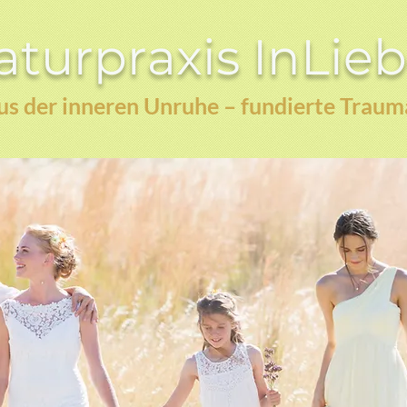
turpraxis InLie
s der inneren Unruhe – fundierte Traum