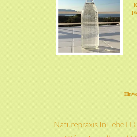
K
IW
Hinwe
Naturepraxis InLiebe LL