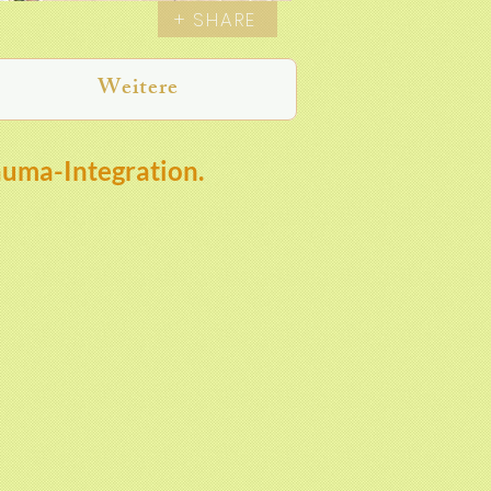
+ SHARE
Weitere
auma-Integration.