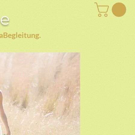
be
aBegleitung.