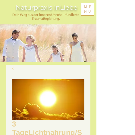
Naturpraxis InLiebe
ME
NU
Dein Weg aus der inneren Unruhe – fundierte
TraumaBegleitung.
3
TageLichtnahrung/S