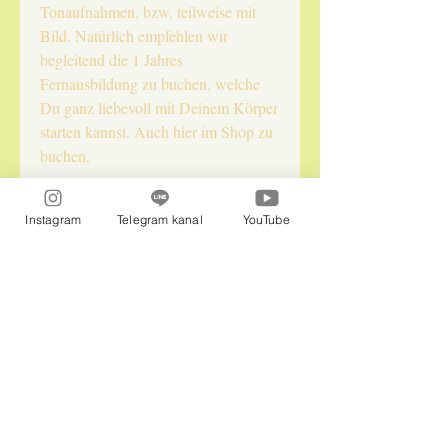
Tonaufnahmen, bzw, teilweise mit
Bild. Natürlich empfehlen wir
begleitend die 1 Jahres
Fernausbildung zu buchen, welche
Du ganz liebevoll mit Deinem Körper
starten kannst. Auch hier im Shop zu
buchen.
Instagram
Telegram kanal
YouTube
Naturepraxis InLiebe LLC
Im Office: Isabella und Flora
jennysolariadelfini@gmail.com
Whatsapp
:
00491784792824
Telegram:
0050672629795