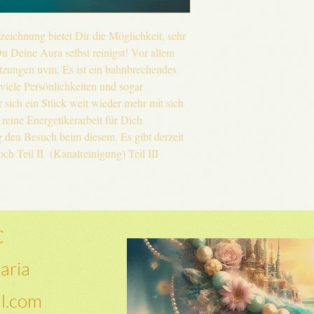
eichnung bietet Dir die Möglichkeit, sehr
Du Deine Aura selbst reinigst! Vor allem
tzungen uvm. Es ist ein bahnbrechendes
viele Persönlichkeiten und sogar
 sich ein Stück weit wieder mehr mit sich
 reine Energetikerarbeit für Dich
g den Besuch beim diesem. Es gibt derzeit
ch Teil II (Kanalreinigung) Teil III
C
aria
il.com