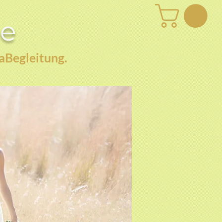
be
aBegleitung.