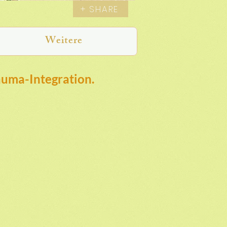
+ SHARE
Weitere
auma-Integration.