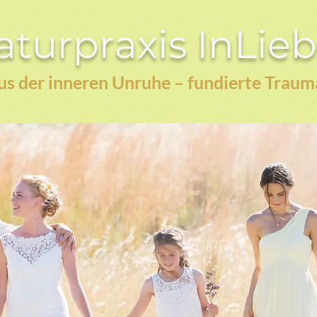
turpraxis InLie
s der inneren Unruhe – fundierte Traum