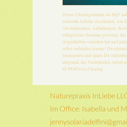
Dieses Clearingseminar als Mp3 aufz
wertvolle Schritte zu erlernen, wie 
von Implanaten, Anhaftungen, Bese
erfolgreiches Seminar gewesen, das 
Augenfarben verändert hat und jeder
selbst verbinden konnte! Du erlernst
umzusetzen und sparst Dir zukünfti
aufgrund, der Vertiefenden Arbeit no
SUPERNova Clearing
Naturepraxis InLiebe LL
Im Office: Isabella und M
jennysolariadelfini@gma