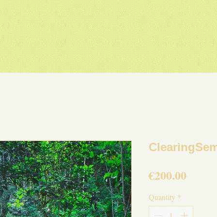
ClearingSemi
Price
€200.00
Quantity
*