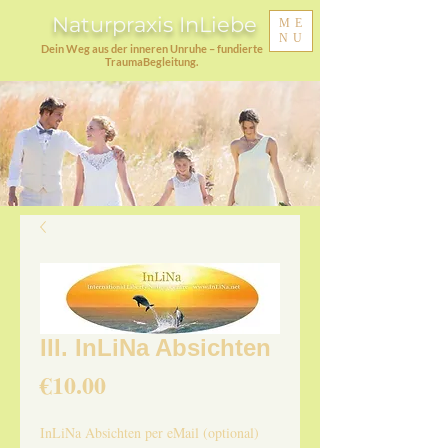
Naturpraxis InLiebe
ME
NU
Dein Weg aus der inneren Unruhe – fundierte
TraumaBegleitung.
III. InLiNa Absichten
Price
€10.00
InLiNa Absichten per eMail (optional)