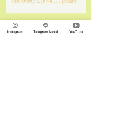
oder Auszügen, ist NICHT gestattet.
Naturepraxis InLiebe LLC
Instagram
Telegram kanal
YouTube
Im Office: Isabella und Flora
jennysolariadelfini@gmail.com
Whatsapp
:
00491784792824
Telegram:
0050672629795
Dein Seelencollier