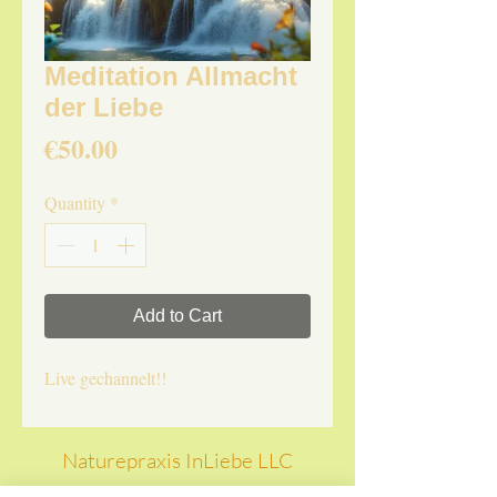
Meditation Allmacht
der Liebe
Price
€50.00
Quantity
*
Add to Cart
Live gechannelt!!
Naturepraxis InLiebe LLC