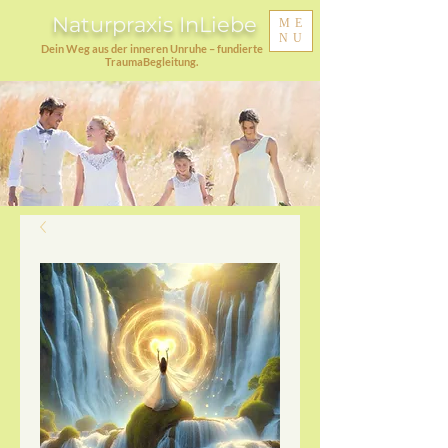
Naturpraxis InLiebe
ME
NU
Dein Weg aus der inneren Unruhe – fundierte
TraumaBegleitung.