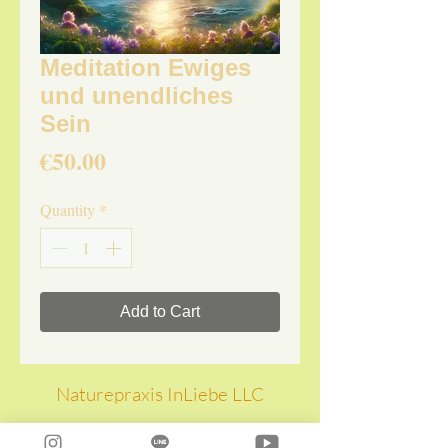
Meditation Ewiges
und unendliches
Sein
Price
€50.00
Quantity
*
Add to Cart
Naturepraxis InLiebe LLC
Im Office: Isabella und Flora