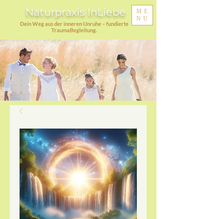
Naturpraxis InLiebe
ME
NU
Dein Weg aus der inneren Unruhe – fundierte
TraumaBegleitung.