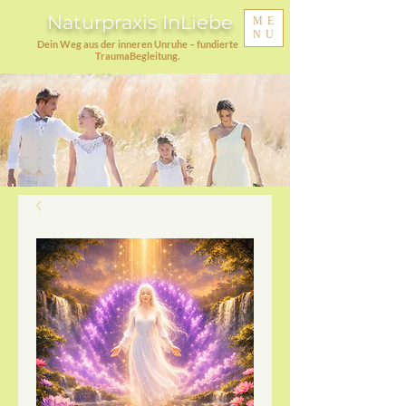
Naturpraxis InLiebe
ME
NU
Dein Weg aus der inneren Unruhe – fundierte
TraumaBegleitung.