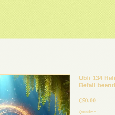
Ubli 134 Hel
Befall beend
Price
€50.00
Quantity
*