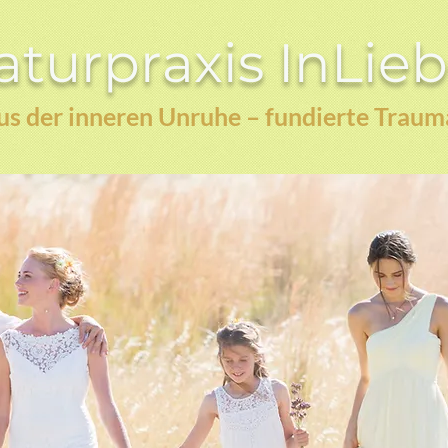
turpraxis InLie
s der inneren Unruhe – fundierte Traum