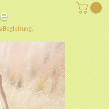
be
aBegleitung.