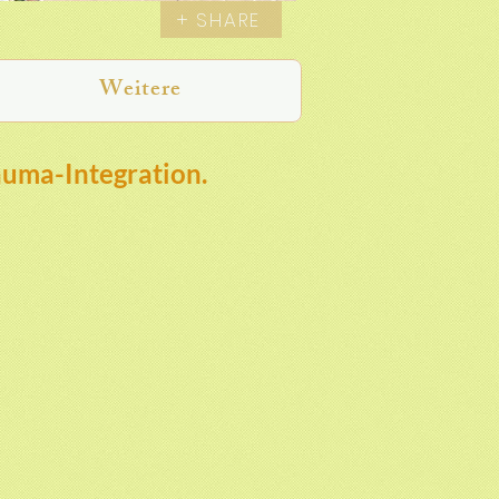
+ SHARE
Weitere
auma-Integration.