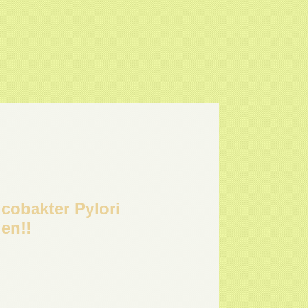
icobakter Pylori
en!!