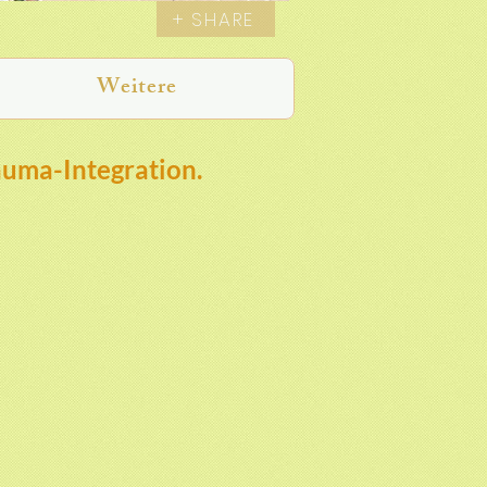
+ SHARE
Weitere
auma-Integration.