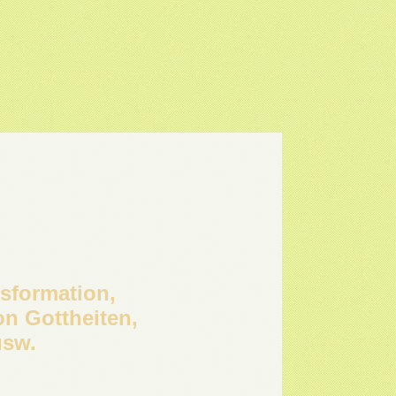
sformation,
on Gottheiten,
usw.