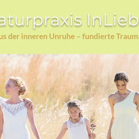
turpraxis InLie
s der inneren Unruhe – fundierte Traum