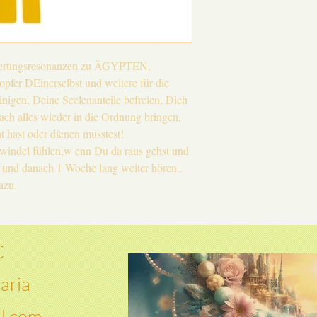
pferungsresonanzen zu ÄGYPTEN,
fer DEinerselbst und weitere für die
inigen, Deine Seelenanteile befreien, Dich
ach alles wieder in die Ordnung bringen,
t hast oder dienen musstest!
hwindel fühlen,w enn Du da raus gehst und
n und danach 1 Woche lang weiter hören..
azu.
C
aria
il.com