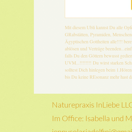
Mit diesem Ubli kannst Du alle O
GRabstätten, Pyramiden, Menschenop
Ägyptischen Gottheiten alle!!!! bere
ablösen und Verträge beenden...einf
falls Du den Göttern bewusst gedien
UVM...!!!!!!!! Du wirst starken Sc
solltest Dich hinlegen beim 1.Höre
bis Du keine REsonanz mehr hast d
Naturepraxis InLiebe LL
Im Office: Isabella und M
jennysolariadelfini@gma