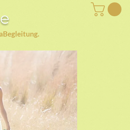
be
aBegleitung.