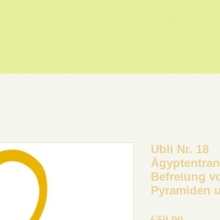
Ubli Nr. 18
Ägyptentran
Befreiung v
Pyramiden 
Price
€50.00