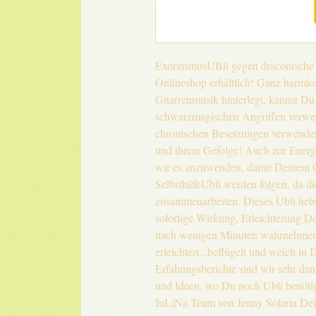
ExorzismusUBli gegen draconische 
Onlineshop erhältlich! Ganz harmlos
Gitarrenmusik hinterlegt, kannst Du
schwarzmagischen Angriffen verwen
chronischen Besetzungen verwenden
und ihrem Gefolge! Auch zur Energ
wir es anzuwenden, damit Deinem C
SelbsthilfeUbli werden folgen, da 
zusammenarbeiten. Dieses Ubli hebt
sofortige Wirkung, Erleichterung D
nach wenigen Minuten wahrnehmen w
erleichtert...beflügelt und weich in
Erfahungsberichte sind wir sehr dan
und Ideen, wo Du noch Ubli benötig
InLiNa Team von Jenny Solaria De