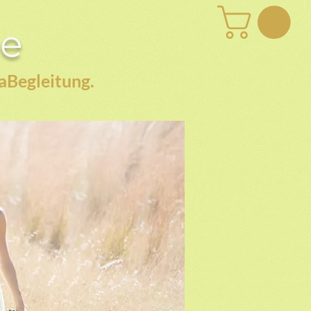
be
aBegleitung.