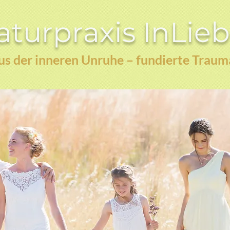
turpraxis InLie
s der inneren Unruhe – fundierte Traum