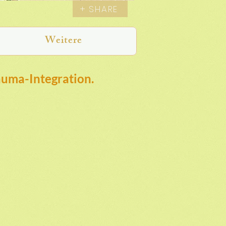
+ SHARE
Weitere
auma-Integration.