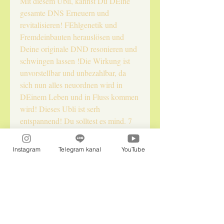
Mit diesem Ubli, kannst Du DEine
gesamte DNS Erneuern und
revitalisieren! FEhlgenetik und
Fremdeinbauten herauslösen und
Deine originale DND resonieren und
schwingen lassen !Die Wirkung ist
unvorstellbar und unbezahlbar, da
sich nun alles neuordnen wird in
DEinem Leben und in Fluss kommen
wird! Dieses Ubli ist serh
entspannend! Du solltest es mind. 7
mal hintereinander hören!
Instagram
Telegram kanal
YouTube
Naturepraxis InLiebe LLC
Im Office: Isabella und Flora
jennysolariadelfini@gmail.com