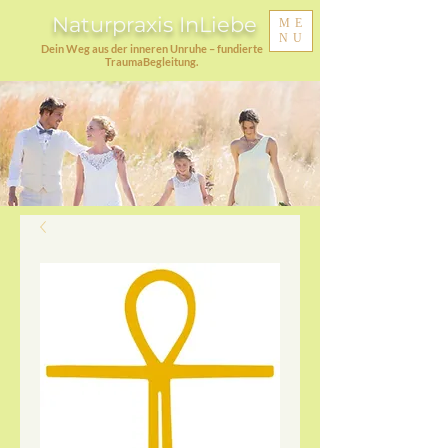
Naturpraxis InLiebe
ME
NU
Dein Weg aus der inneren Unruhe – fundierte
TraumaBegleitung.