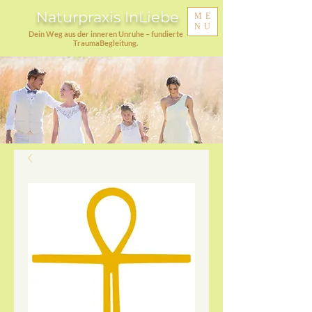
Naturpraxis InLiebe
ME
NU
Dein Weg aus der inneren Unruhe – fundierte
TraumaBegleitung.