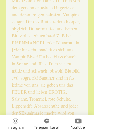
Mit diesem Ubli kannst Du Dich von
dem genannten astrale Ungeziefer
und deren Folgen befreien! Vampire
saugen Dir das Blut aus dem Körper,
obgleich Du normal isst und keinen
Blutverlust erlitten hast! Z. B bei
EISENMANGEL oder Blutarmut in
jeder hinsicht, handelt es sich um
Vampir Bisse! Du bist blass obwohl
in Sonne und fühlst Dich viel zu
müde und schwach, obwohl Blutbild
evtl. sogra ok! Santiner sind in fast
jedme von uns, sie geben uns das
FEUER und lieben EROTIK,
Salstanz, Trommel, rote Schuhe,
Lippenstift, Absatzschuhe und jeder
der SExualmagie macht, wird von
ihnen geführt! Furien machen uns
hysterisch, Teufel Böse..uvmm... bitte
Instagram
Telegram kanal
YouTube