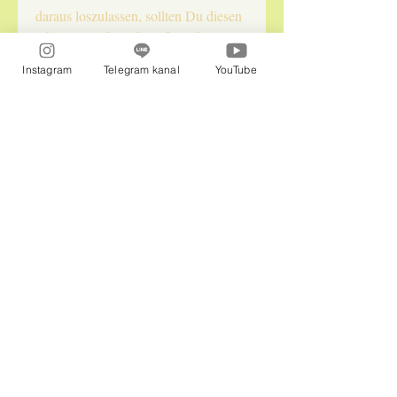
daraus loszulassen, sollten Du diesen
Ubli Tag und Nacht auf mindest
Lautstärke hören für mind. 7 Tage.
Instagram
Telegram kanal
YouTube
Notiere Dir alles was Du erlebt und
was Du denkst, fühlst und was sich
verändern innerhalb1 Monat!!
Naturepraxis InLiebe LLC
Im Office: Isabella und Flora
jennysolariadelfini@gmail.com
Whatsapp
:
00491784792824
Telegram:
0050672629795