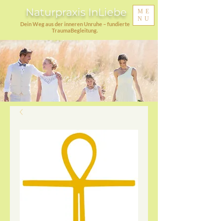
Naturpraxis InLiebe
ME
NU
Dein Weg aus der inneren Unruhe – fundierte
TraumaBegleitung.