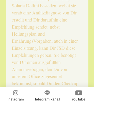
Solaria Delfini bestellen, wobei sie
vorab eine Antlitzdiagnose von Dir
erstellt und Dir daraufhin eine
Empfehlung sendet, nebst
Heilungsplan und
ErnährungsVorgaben, auch in einer
Einzelsitzung, kann Dir JSD diese
Empfehlungen geben. Sie benötigt
von Dir einen ausgefüllten
Anamnesebogen, den Du von
unserem Office zugesendet
bekommst, sobald Du den Checkup
online hier im Shop gebucht hast!
Danach erhältst Du unsere
Instagram
Telegram kanal
YouTube
Ubliempfehlung und evtl,. auch
astrale HIntergründe,
Anwendungsvorschläge zu den Ublis
bzw. auch MixUblis! Wir freuen uns