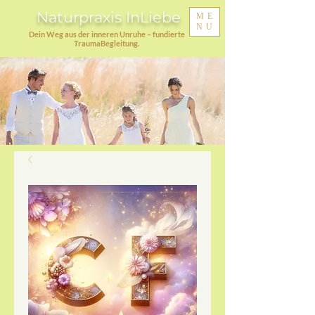
Naturpraxis InLiebe
ME
NU
Dein Weg aus der inneren Unruhe – fundierte
TraumaBegleitung.