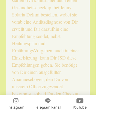
starten! Du kannst aber auch einen
Gesundheitscheckup, bei Jenny
Solaria Delfini bestellen, wobei sie
vorab eine Antlitzdiagnose von Dir
erstellt und Dir daraufhin eine
Empfehlung sendet, nebst
Heilungsplan und
ErnährungsVorgaben, auch in einer
Einzelsitzung, kann Dir JSD diese
Empfehlungen geben. Sie benötigt
von Dir einen ausgefüllten
Anamnesebogen, den Du von
unserem Office zugesendet
bekommst, sobald Du den Checkup
online hier im Shop gebucht hast!
Danach erhältst Du unsere
Instagram
Telegram kanal
YouTube
Ubliempfehlung und evtl,. auch
astrale HIntergründe,
Anwendungsvorschläge zu den Ublis