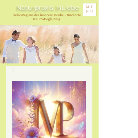
Naturpraxis InLiebe
ME
NU
Dein Weg aus der inneren Unruhe – fundierte
TraumaBegleitung.