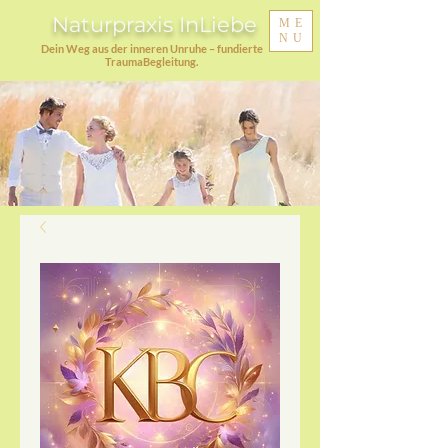
Naturpraxis InLiebe
ME
NU
Dein Weg aus der inneren Unruhe – fundierte
TraumaBegleitung.