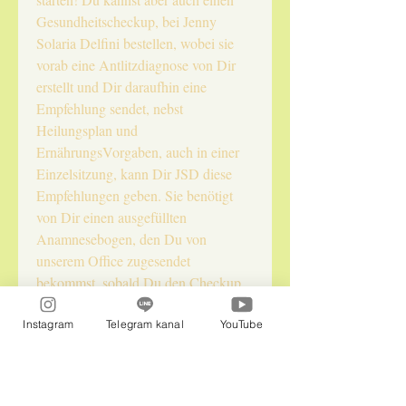
Gesundheitscheckup, bei Jenny
Solaria Delfini bestellen, wobei sie
vorab eine Antlitzdiagnose von Dir
erstellt und Dir daraufhin eine
Empfehlung sendet, nebst
Heilungsplan und
ErnährungsVorgaben, auch in einer
Einzelsitzung, kann Dir JSD diese
Empfehlungen geben. Sie benötigt
von Dir einen ausgefüllten
Anamnesebogen, den Du von
unserem Office zugesendet
bekommst, sobald Du den Checkup
online hier im Shop gebucht hast!
Danach erhältst Du unsere
Instagram
Telegram kanal
YouTube
Ubliempfehlung und evtl,. auch
astrale HIntergründe,
Anwendungsvorschläge zu den Ublis