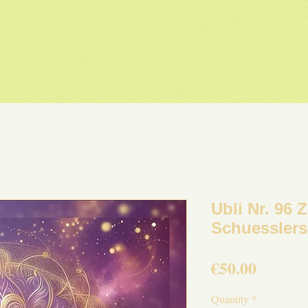
Ubli Nr. 96
Schuesslers
Price
€50.00
Quantity
*