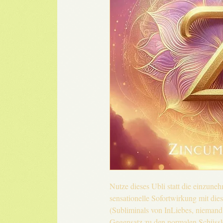
Nutze dieses Ubli statt die einzune
sensationelle Sofortwirkung mit die
(Subliminals von InLiebes, niemand 
Gegensatz zu den normalen Schüssl