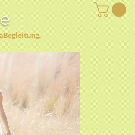
be
aBegleitung.