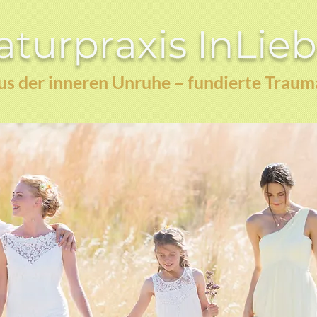
turpraxis InLie
s der inneren Unruhe – fundierte Traum