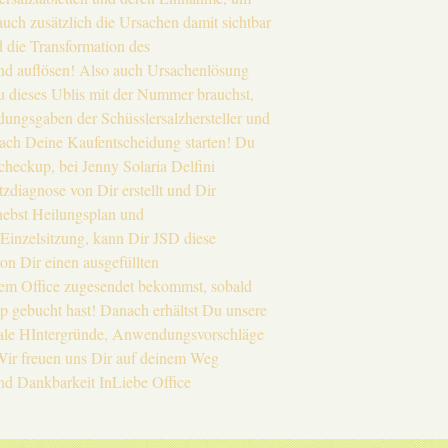
auch zusätzlich die Ursachen damit sichtbar
 die Transformation des
und auflösen! Also auch Ursachenlösung
u dieses Ublis mit der Nummer brauchst,
ungsgaben der Schüsslersalzhersteller und
nach Deine Kaufentscheidung starten! Du
checkup, bei Jenny Solaria Delfini
itzdiagnose von Dir erstellt und Dir
nebst Heilungsplan und
Einzelsitzung, kann Dir JSD diese
on Dir einen ausgefüllten
m Office zugesendet bekommst, sobald
 gebucht hast! Danach erhältst Du unsere
trale HIntergründe, Anwendungsvorschläge
Wir freuen uns Dir auf deinem Weg
nd Dankbarkeit InLiebe Office