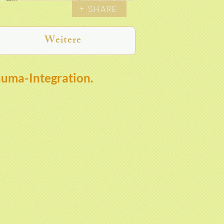
+ SHARE
Weitere
auma-Integration.