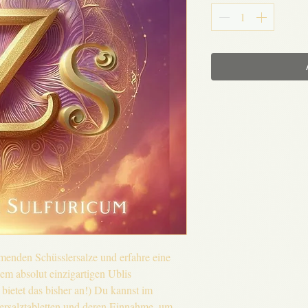
hmenden Schüsslersalze und erfahre eine
sem absolut einzigartigen Ublis
bietet das bisher an!) Du kannst im
ersalztabletten und deren Einnahme, um