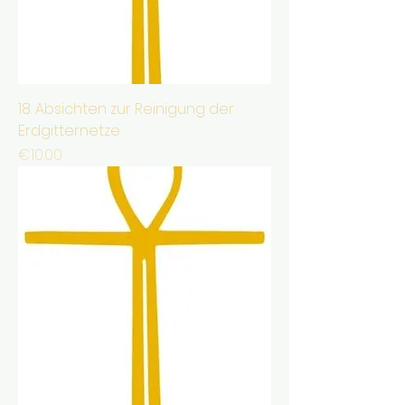
18. Absichten zur Reinigung der
Erdgitternetze
Price
€10.00