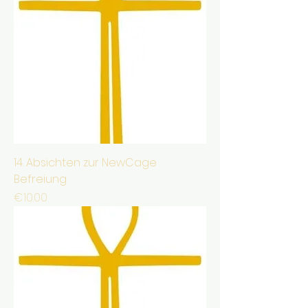
14. Absichten zur NewCage
Befreiung
Price
€10.00