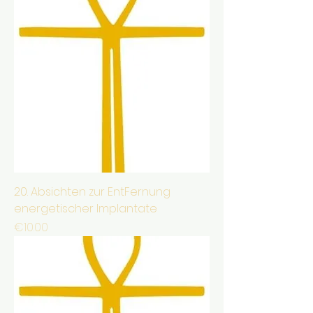
20. Absichten zur EntFernung
energetischer Implantate
Price
€10.00