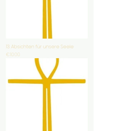
13. Absichten für unsere Seele
Price
€10.00