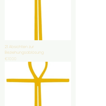
21. Absichten zur
Beziehungsablösung
Price
€10.00