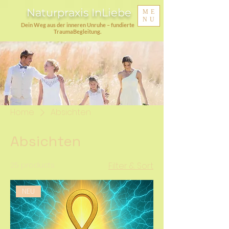
Naturpraxis InLiebe
ME
NU
Dein Weg aus der inneren Unruhe – fundierte
TraumaBegleitung.
Home
Absichten
Absichten
25 products
Filter & Sort
NEU