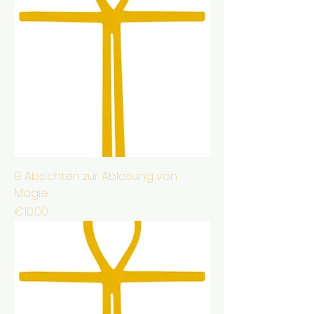
9. Absichten zur Ablösung von
Magie
Price
€10.00