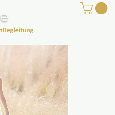
be
aBegleitung.