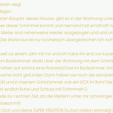
erlen zeigt.
tigen:
ersten Baujahr dieses Hauses, gibt es in der Wohnung unte
r dieser Schimmel kommt und niemand hat ernsthaft n
 Mieter sind reihenweise wieder ausgezogen und und und.
Die Wand wurde nur kosmetisch übergestrichen. Ich wohne
 seit ca einem Jahr mit mir und ich habe ihn erst vor kurze
 im Badezimmer direkt über der Wohnung mit dem Schim
 hatten auf einmal eine Wasserpfütze im Badezimmer. Unt
Ursache nicht gefunden. Dann haben sie noch die darübe
 und in meinem Schlafzimmer war ein LECK im Rohr! Di
st endlich Ruhe und Schluss mit Schimmel!:-D
 zur rechten Zeit, da die Mieterin unter mir schwanger is
d bekommt!
 Dich und deine SUPER-KREATION. Du bist wirklich einmalig! 