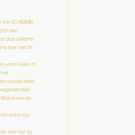
r mir SCHIMMEL. 
ach der 
.. das übliche 
 hier seit 15 
m vom Keller in 
mel.
en wurde alles 
rliegenenden 
e Wand wurde 
t und in ca. 
Ich war nur zu 