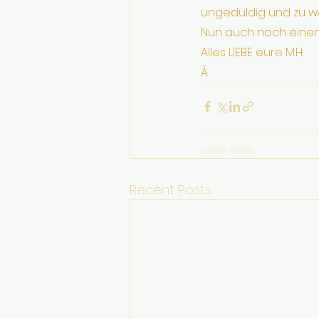
ungeduldig und zu weni
Nun auch noch einen 
Alles LIEBE eure M.H.
Â
Recent Posts