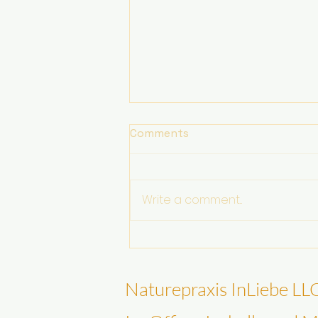
Feedback IWES
Comments
FEEDBACK für das Positiv
Forum: Â Liebe Jenny, Â ich
DANKE dir für die genialste
Write a comment...
Erfindung ever - dem IWES-
Stab!! Ich hatte keine...
Naturepraxis InLiebe LL