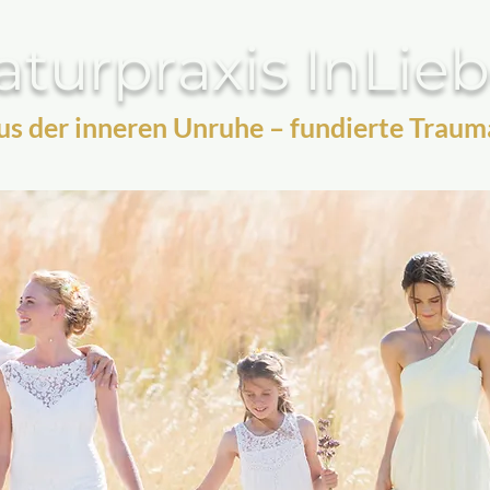
turpraxis InLie
s der inneren Unruhe – fundierte Traum