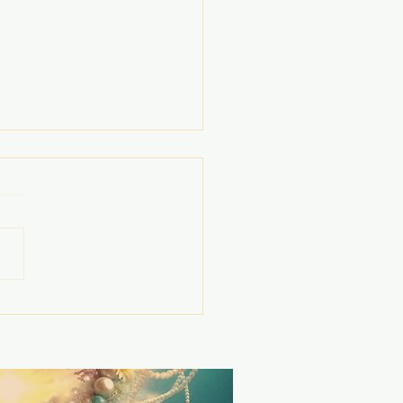
KA ohne 5G SUPER
gie
iebe jenny, nach einem
monatigen Aufenthalt in
nia bin ich wieder zurück,
ielen Eindrücken!! und es
nglaublich....