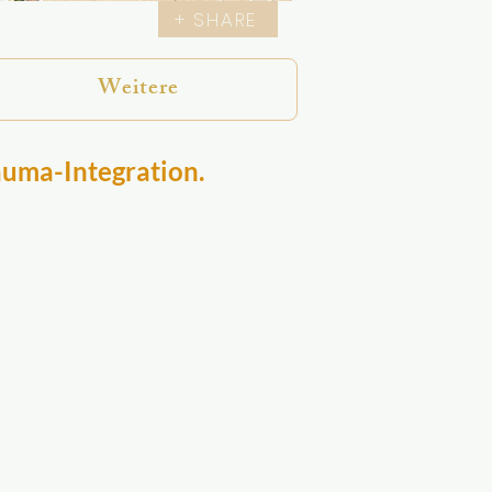
+ SHARE
Weitere
auma-Integration.