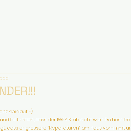
read
DER!!!
z kleinlaut :-).
und befunden, dass der IWES Stab nicht wirkt. Du hast ihn
gt, dass er grössere "Reparaturen" am Haus vornimmt u