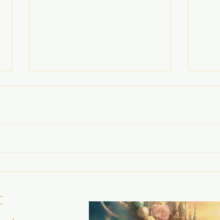
Auf dem Weg Liebe
AFRI
gefunden!!!
Ener
Ja liebe Jenny, Dein
Du l
Newsletter für Mai 2019 hat es
zwei
wieder einmal voll drauf!
Tanza
VIELEN VIELEN DANK DAFÜR !!!!!!!
mit v
Sicherlich wieder für...
war u
C