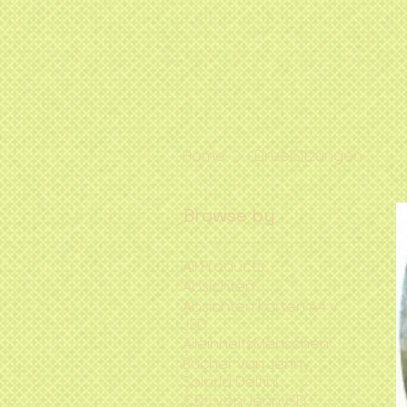
Home
EinzelSitzungen
Browse by
All Products
Absichten
Absichten Karten A4 v
JSD
AlleinheitsMenschen
Bücher von Jenny
Solaria Delfini
CDs von JennySD