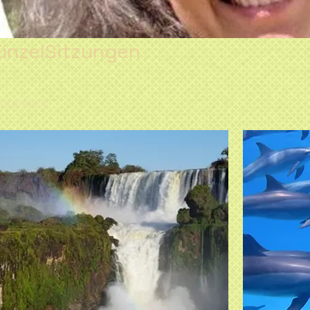
EinzelSitzungen
 products