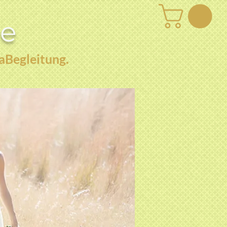
be
aBegleitung.