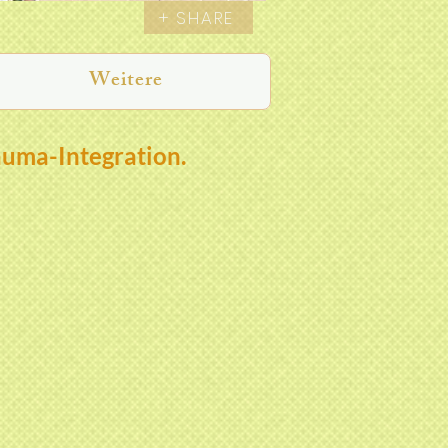
+ SHARE
Weitere
auma-Integration.