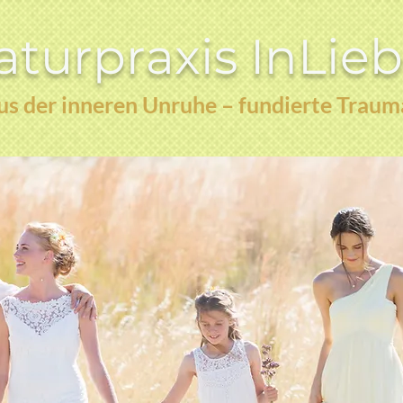
turpraxis InLie
s der inneren Unruhe – fundierte Traum