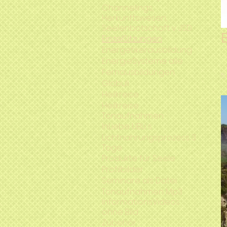
Channelings,
Herkunftswesen,
Seelenbotschaft v JSD
EinzelSitzungen
Energetikerausbildung
EnergieSysteme alle
Fernausbildungen
5
Globuli
Heilkreise
Heilkreise
Tonaufnahmen
InLiebe UBLi s
Lichtnahrungsprozess 3
Tage
Produkte für Seele
Profilbilder
Seminare als Datei
Tonaufnahmen Mp3
InformationsVideos
ohne Bild
Zubehör